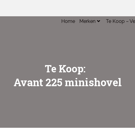
Home
Merken
Te Koop – Ve
Over Claas
Te Koop Mac
Over GEHL
Verkochte M
Over Trioliet
Te Koop:
Avant 225 minishovel