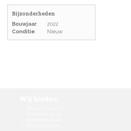
Bijzonderheden
Bouwjaar
:
2022
Conditie
:
Nieuw
Wij bieden:
Nieuw en occasion
Uitstekende service
Uitgebreide winkel
Mooie showroom