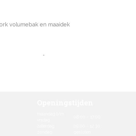
ork volumebak en maaidek
Openingstijden
maandag t/m
08:00 – 17:00
vrijdag
zaterdag
09:00 – 12:30
zondag
gesloten