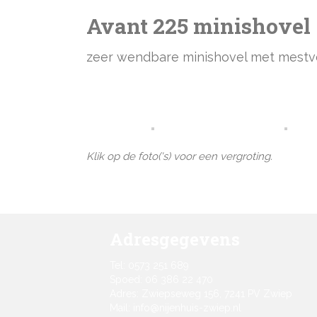
Avant 225 minishovel
zeer wendbare minishovel met mestv
Klik op de foto('s) voor een vergroting.
Adresgegevens
Tel: 0573 251 689
Spoed: 06 386 22 470
Adres: Zwiepseweg 156, 7241 PV Zwiep
Mail: info@nijenhuis-zwiep.nl