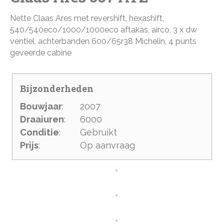
Nette Claas Ares met revershift, hexashift,
540/540eco/1000/1000eco aftakas, airco, 3 x dw
ventiel, achterbanden 600/65r38 Michelin, 4 punts
geveerde cabine
Bijzonderheden
Bouwjaar
:
2007
Draaiuren
:
6000
Conditie
:
Gebruikt
Prijs
:
Op aanvraag