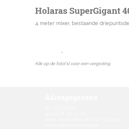
Holaras SuperGigant 4
4 meter mixer, bestaande driepuntsde
Klik op de foto('s) voor een vergroting.
Adresgegevens
Tel: 0573 251 689
Spoed: 06 386 22 470
Adres: Zwiepseweg 156, 7241 PV Zwiep
Mail: info@nijenhuis-zwiep.nl