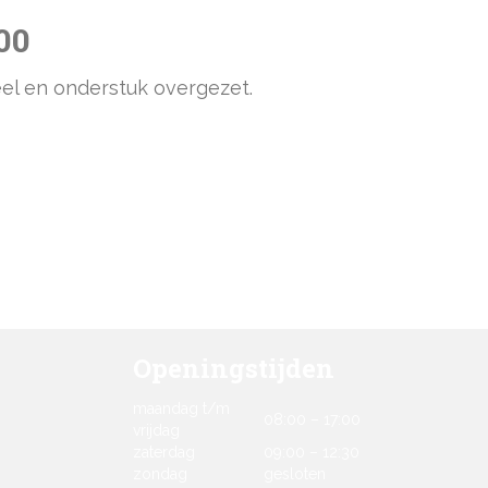
00
el en onderstuk overgezet.
Openingstijden
maandag t/m
08:00 – 17:00
vrijdag
zaterdag
09:00 – 12:30
zondag
gesloten