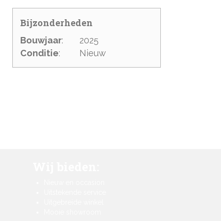
Bijzonderheden
Bouwjaar
:
2025
Conditie
:
Nieuw
Wij bieden:
Nieuw en occasion
Uitstekende service
Uitgebreide winkel
Mooie showroom