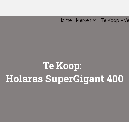
Home
Merken
Te Koop – Ve
Over Claas
Te Koop Mac
Over GEHL
Verkochte M
Over Trioliet
Te Koop:
Holaras SuperGigant 400