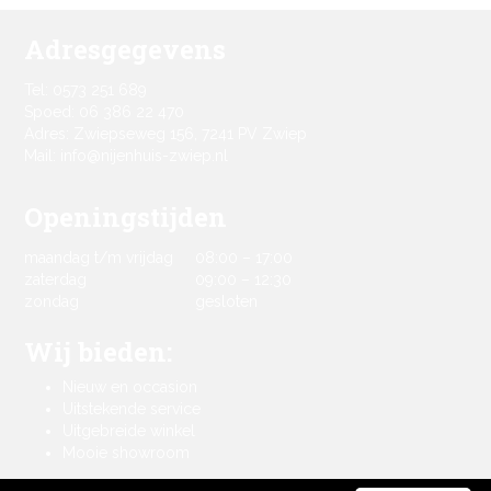
Adresgegevens
Tel: 0573 251 689
Spoed: 06 386 22 470
Adres: Zwiepseweg 156, 7241 PV Zwiep
Mail: info@nijenhuis-zwiep.nl
Openingstijden
maandag t/m vrijdag
08:00 – 17:00
zaterdag
09:00 – 12:30
zondag
gesloten
Wij bieden:
Nieuw en occasion
Uitstekende service
Uitgebreide winkel
Mooie showroom