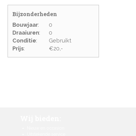
Bijzonderheden
Bouwjaar
:
0
Draaiuren
:
0
Conditie
:
Gebruikt
Prijs
:
€20,-
Wij bieden:
Nieuw en occasion
Uitstekende service