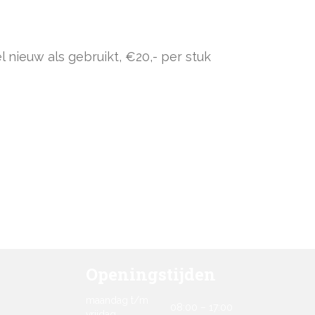
 nieuw als gebruikt, €20,- per stuk
Openingstijden
maandag t/m
08:00 – 17:00
vrijdag