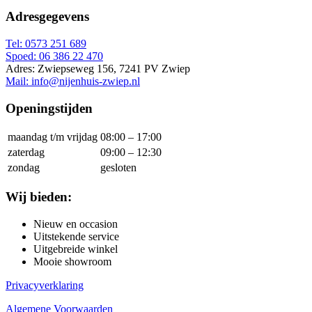
Adresgegevens
Tel: 0573 251 689
Spoed: 06 386 22 470
Adres: Zwiepseweg 156, 7241 PV Zwiep
Mail: info@nijenhuis-zwiep.nl
Openingstijden
maandag t/m vrijdag
08:00 – 17:00
zaterdag
09:00 – 12:30
zondag
gesloten
Wij bieden:
Nieuw en occasion
Uitstekende service
Uitgebreide winkel
Mooie showroom
Privacyverklaring
Algemene Voorwaarden