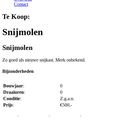
Contact
Te Koop:
Snijmolen
Snijmolen
Zo goed als nieuwe snijkast. Merk onbekend.
Bijzonderheden
Bouwjaar
:
0
Draaiuren
:
0
Conditie
:
Z.g.a.n.
Prijs
:
€500,-