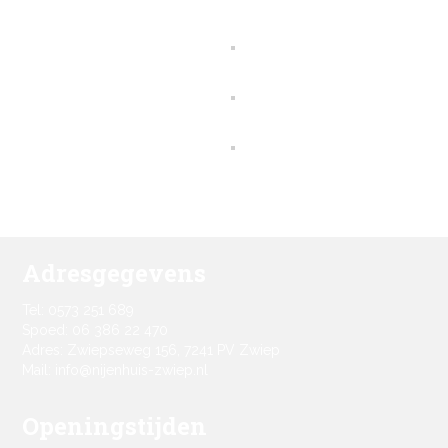
Adresgegevens
Tel: 0573 251 689
Spoed: 06 386 22 470
Adres: Zwiepseweg 156, 7241 PV Zwiep
Mail: info@nijenhuis-zwiep.nl
Openingstijden