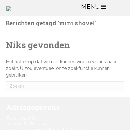
MENU
Berichten getagd ‘mini shovel’
Niks gevonden
Het lijkt er op dat we niet kunnen vinden waar u naar
zoekt. U zou eventueel onze zoekfunctie kunnen
gebruiken.
Adresgegevens
Tel: 0573 251 689
Spoed: 06 386 22 470
Adres: Zwiepseweg 156, 7241 PV Zwiep