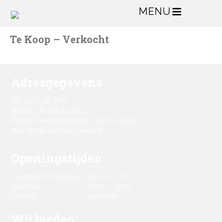
MENU
Te Koop – Verkocht
Adresgegevens
Tel: 0573 251 689
Spoed: 06 386 22 470
Adres: Zwiepseweg 156, 7241 PV Zwiep
Mail: info@nijenhuis-zwiep.nl
Openingstijden
maandag t/m vrijdag
08:00 – 17:00
zaterdag
09:00 – 12:30
zondag
gesloten
Wij bieden: