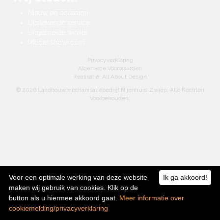
Nieuw en occasion
Uitstekende service
Uitgebreide winkel
Mooie showroom
Privacyverklaring
Algemene Voorwaarden
Realisatie:
All About Design
© 2026 Landbouwmechanisatiebedrijf Nijenhuis-Zwiep. Alle Rechten
Voorbehouden.
Voor een optimale werking van deze website
Ik ga akkoord!
maken wij gebruik van cookies. Klik op de
button als u hiermee akkoord gaat.
Meer informatie over
cookiemelding/privacyverklaring